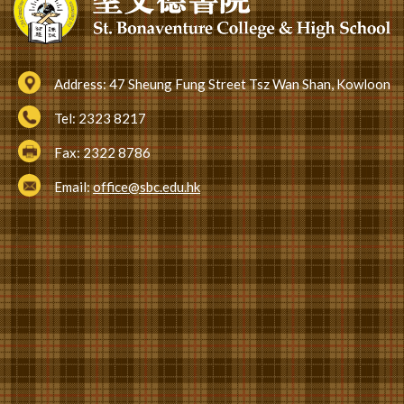
Address:
47 Sheung Fung Street Tsz Wan Shan, Kowloon
Tel:
2323 8217
Fax:
2322 8786
Email:
office@sbc.edu.hk