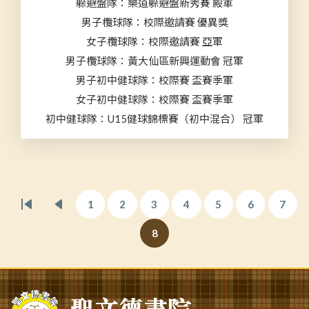
躲避盤隊：樂道躲避盤新秀賽 殿軍
男子欖球隊：校際邀請賽 優異獎
女子欖球隊：校際邀請賽 亞軍
男子欖球隊：黃大仙區新興運動會 冠軍
男子初中健球隊：校際賽 盃賽季軍
女子初中健球隊：校際賽 盃賽季軍
初中健球隊：U15健球錦標賽（初中混合） 冠軍
Pagination
1
2
3
4
5
6
7
First
Previous
Page
Page
Page
Page
Page
Page
Page
page
page
8
Current
page